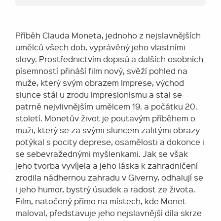
Příběh Clauda Moneta, jednoho z nejslavnějších
umělců všech dob, vyprávěný jeho vlastními
slovy. Prostřednictvím dopisů a dalších osobních
písemností přináší film nový, svěží pohled na
muže, který svým obrazem Imprese, východ
slunce stál u zrodu impresionismu a stal se
patrně nejvlivnějším umělcem 19. a počátku 20.
století. Monetův život je poutavým příběhem o
muži, který se za svými sluncem zalitými obrazy
potýkal s pocity deprese, osamělosti a dokonce i
se sebevražednými myšlenkami. Jak se však
jeho tvorba vyvíjela a jeho láska k zahradničení
zrodila nádhernou zahradu v Giverny, odhalují se
i jeho humor, bystrý úsudek a radost ze života.
Film, natočený přímo na místech, kde Monet
maloval, představuje jeho nejslavnější díla skrze