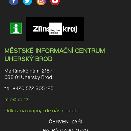
MĚSTSKÉ INFORMAČNÍ CENTRUM
UHERSKÝ BROD
Mariánské nám. 2187
688 01 Uherský Brod
tel: +420 572 805 125
mic@ub.cz
Odkaz na mapu, kde nás najdete
ČERVEN–ZÁŘÍ
Po–Pá: 07:30–16:30